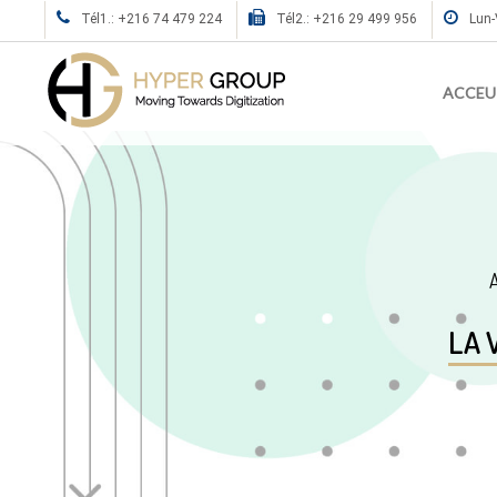
Tél1.: +216 74 479 224
Tél2.: +216 29 499 956
Lun-
ACCEU
A
LA 