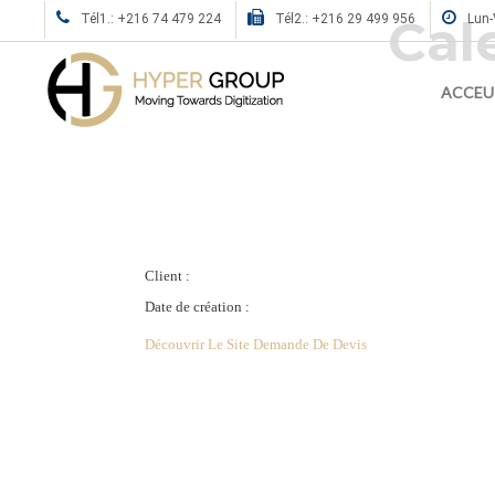
Cal
Tél1.: +216 74 479 224
Tél2.: +216 29 499 956
Lun-
ACCEU
Client :
Date de création :
Découvrir Le Site
Demande De Devis