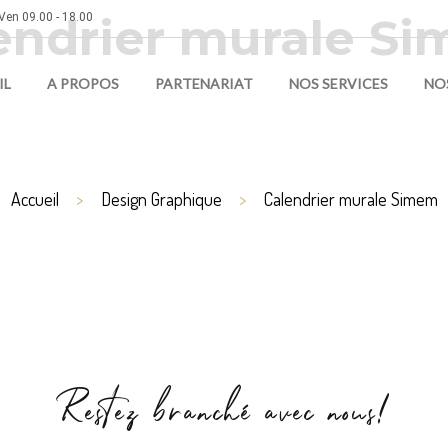
endrier murale S
Ven 09.00 - 18.00
IL
A PROPOS
PARTENARIAT
NOS SERVICES
NO
Accueil
Design Graphique
Calendrier murale Simem
Restez branché avec nous!